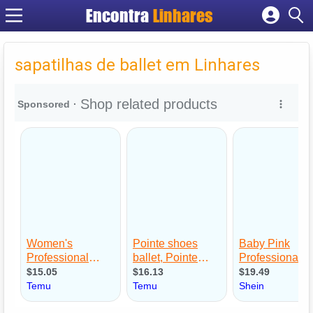
Encontra
Linhares
Cadastrar empresa
Fazer login
sapatilhas de ballet em Linhares
Criar conta