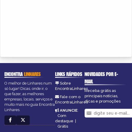
ENCONTRA
LINHARES
LINKS RÁPIDOS
NOVIDADES POR E-
MAIL
O melhor de Linhares num
Sobre
só lugar! Dicas, onde ir, o
EncontraLinhares
Receba grátis as
que fazer, as melhores
principais notícias,
Fale com o
empresas, locais, serviços e
dicas e promoções
EncontraLinhares
muito mais no guia Encontra
Linhares.
ANUNCIE
:
Com
destaque
|
Grátis