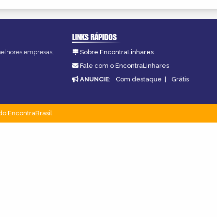
LINKS RÁPIDOS
 melhores empresas,
Sobre EncontraLinhares
Fale com o EncontraLinhares
ANUNCIE
:
Com destaque
|
Grátis
do EncontraBrasil