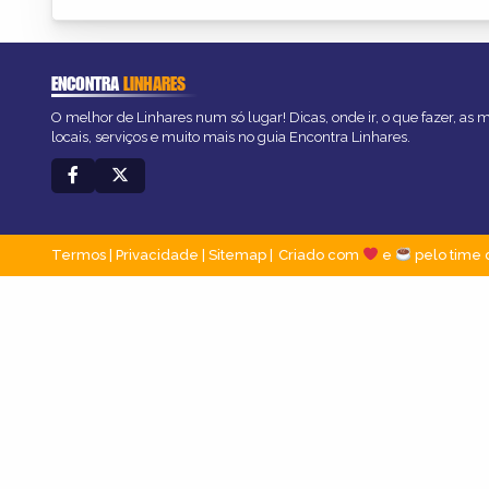
ENCONTRA
LINHARES
O melhor de Linhares num só lugar! Dicas, onde ir, o que fazer, as
locais, serviços e muito mais no guia Encontra Linhares.
Termos
|
Privacidade
|
Sitemap
Criado com
e
pelo time 