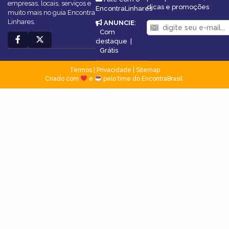
empresas, locais, serviços e
dicas e promoções
EncontraLinhares
muito mais no guia Encontra
Linhares.
ANUNCIE
:
Com
destaque
|
Grátis
Termos
|
Privacidade
|
Sitemap
Criado com
e
pelo time do EncontraBrasil