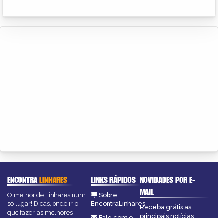
ENCONTRA
LINHARES
LINKS RÁPIDOS
NOVIDADES POR E-
MAIL
O melhor de Linhares num
Sobre
só lugar! Dicas, onde ir, o
EncontraLinhares
Receba grátis as
que fazer, as melhores
principais notícias,
Fale com o