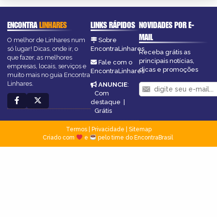
ENCONTRA
LINHARES
LINKS RÁPIDOS
NOVIDADES POR E-
MAIL
O melhor de Linhares num
Sobre
só lugar! Dicas, onde ir, o
EncontraLinhares
Receba grátis as
que fazer, as melhores
principais notícias,
Fale com o
empresas, locais, serviços e
dicas e promoções
EncontraLinhares
muito mais no guia Encontra
Linhares.
ANUNCIE
:
Com
destaque
|
Grátis
Termos
|
Privacidade
|
Sitemap
Criado com
e
pelo time do EncontraBrasil