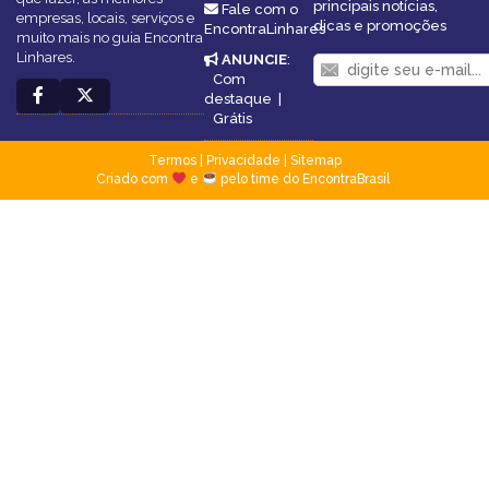
principais notícias,
Fale com o
empresas, locais, serviços e
dicas e promoções
EncontraLinhares
muito mais no guia Encontra
Linhares.
ANUNCIE
:
Com
destaque
|
Grátis
Termos
|
Privacidade
|
Sitemap
Criado com
e
pelo time do EncontraBrasil