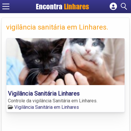
Encontra
Linhares
Cadastrar empresa
Fazer login
vigilância sanitária em Linhares.
Criar conta
Vigilância Sanitária Linhares
Controle da vigilância Sanitária em Linhares.
Vigilância Sanitária em Linhares