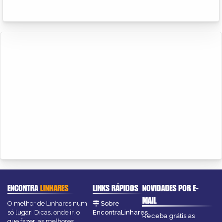
ENCONTRA
LINHARES
LINKS RÁPIDOS
NOVIDADES POR E-
MAIL
O melhor de Linhares num
Sobre
só lugar! Dicas, onde ir, o
EncontraLinhares
Receba grátis as
que fazer, as melhores