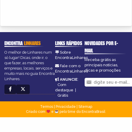
ENCONTRA
LINHARES
LINKS RÁPIDOS
NOVIDADES POR E-
MAIL
O melhor de Linhares num
Sobre
só lugar! Dicas, onde ir, o
EncontraLinhares
Receba grátis as
que fazer, as melhores
principais notícias,
Fale com o
empresas, locais, serviços e
dicas e promoções
EncontraLinhares
muito mais no guia Encontra
Linhares.
ANUNCIE
:
Com
destaque
|
Grátis
Termos
|
Privacidade
|
Sitemap
Criado com
e
pelo time do EncontraBrasil