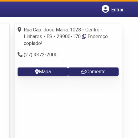
Entrar
Cadastrar empresa
Fazer login
Rua Cap. José Maria, 1028 - Centro -
Criar conta
Linhares - ES - 29900-170
Endereço
copiado!
(27) 3372-2000
Mapa
Comente