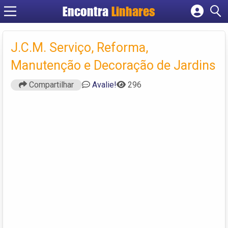
Encontra
Linhares
Cadastrar empresa
Fazer login
J.C.M. Serviço, Reforma,
Criar conta
Manutenção e Decoração de Jardins
Compartilhar
Avalie!
296