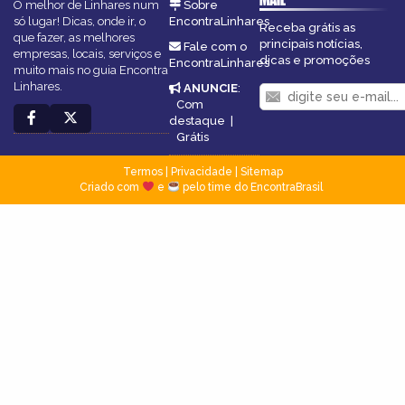
O melhor de Linhares num
Sobre
só lugar! Dicas, onde ir, o
EncontraLinhares
Receba grátis as
que fazer, as melhores
principais notícias,
Fale com o
empresas, locais, serviços e
dicas e promoções
EncontraLinhares
muito mais no guia Encontra
Linhares.
ANUNCIE
:
Com
destaque
|
Grátis
Termos
|
Privacidade
|
Sitemap
Criado com
e
pelo time do EncontraBrasil