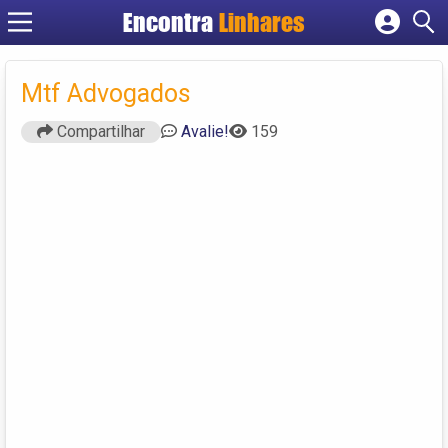
Encontra
Linhares
Cadastrar empresa
Fazer login
Mtf Advogados
Criar conta
Compartilhar
Avalie!
159