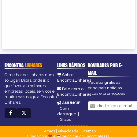
ENCONTRA
LINHARES
LINKS RÁPIDOS
NOVIDADES POR E-
MAIL
O melhor de Linhares num
Sobre
só lugar! Dicas, onde ir, o
EncontraLinhares
Receba grátis as
que fazer, as melhores
principais notícias,
Fale com o
empresas, locais, serviços e
dicas e promoções
EncontraLinhares
muito mais no guia Encontra
Linhares.
ANUNCIE
:
Com
destaque
|
Grátis
Termos
|
Privacidade
|
Sitemap
Criado com
e
pelo time do EncontraBrasil