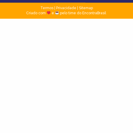
Termos
|
Privacidade
|
Sitemap
Criado com
e
pelo time do EncontraBrasil