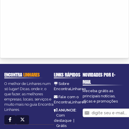
ENCONTRA
LINHARES
LINKS RÁPIDOS
NOVIDADES POR E-
MAIL
O melhor de Linhares num
Sobre
só lugar! Dicas, onde ir, o
EncontraLinhares
Receba grátis as
que fazer, as melhores
principais notícias,
Fale com o
empresas, locais, serviços e
dicas e promoções
EncontraLinhares
muito mais no guia Encontra
Linhares.
ANUNCIE
:
Com
destaque
|
Grátis