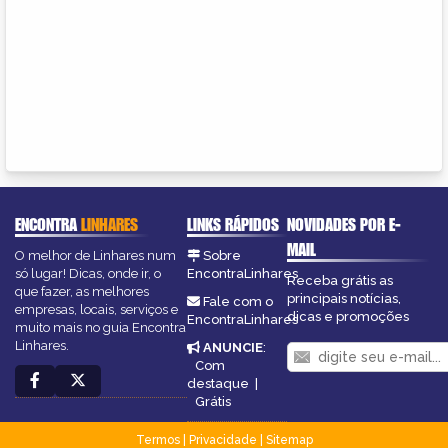
ENCONTRA
LINHARES
LINKS RÁPIDOS
NOVIDADES POR E-
MAIL
O melhor de Linhares num
Sobre
só lugar! Dicas, onde ir, o
EncontraLinhares
Receba grátis as
que fazer, as melhores
principais notícias,
Fale com o
empresas, locais, serviços e
dicas e promoções
EncontraLinhares
muito mais no guia Encontra
Linhares.
ANUNCIE
:
Com
destaque
|
Grátis
Termos
|
Privacidade
|
Sitemap