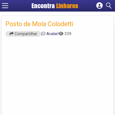
Encontra
Linhares
Cadastrar empresa
Fazer login
Posto de Mola Colodetti
Criar conta
Compartilhar
Avalie!
339